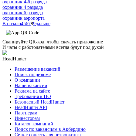
охранник 4-6 разряда
охранник 4 разряда
охранник 6 разряда
охранник аэропорта
В начало
4
5
6
7
8
9
дальше
Сканируйте QR-код, чтобы скачать приложение
И чаты с работодателями всегда будут под рукой
HeadHunter
Размещение вакансий
Поиск по резюме
О компании
Наши вакансии
Реклама на сайте
Требования к ПО
Безопасный HeadHunter
HeadHunter API
Партнерам
Инвесторам
Каталог компаний
Поиск по вакансиям в Акбердино
Сетка: соцсеть для нетворкинга