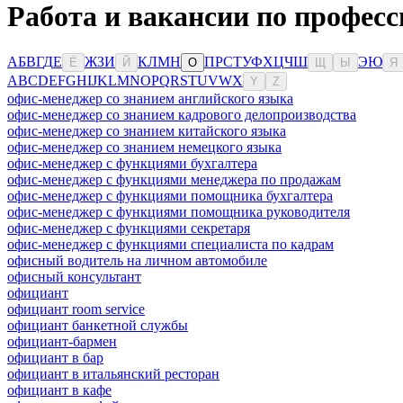
Работа и вакансии по професс
А
Б
В
Г
Д
Е
Ж
З
И
К
Л
М
Н
П
Р
С
Т
У
Ф
Х
Ц
Ч
Ш
Э
Ю
Ё
Й
О
Щ
Ы
Я
A
B
C
D
E
F
G
H
I
J
K
L
M
N
O
P
Q
R
S
T
U
V
W
X
Y
Z
офис-менеджер со знанием английского языка
офис-менеджер со знанием кадрового делопроизводства
офис-менеджер со знанием китайского языка
офис-менеджер со знанием немецкого языка
офис-менеджер с функциями бухгалтера
офис-менеджер с функциями менеджера по продажам
офис-менеджер с функциями помощника бухгалтера
офис-менеджер с функциями помощника руководителя
офис-менеджер с функциями секретаря
офис-менеджер с функциями специалиста по кадрам
офисный водитель на личном автомобиле
офисный консультант
официант
официант room service
официант банкетной службы
официант-бармен
официант в бар
официант в итальянский ресторан
официант в кафе