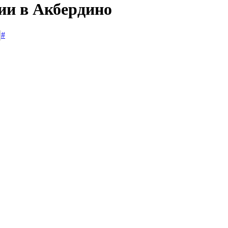
ии в Акбердино
#