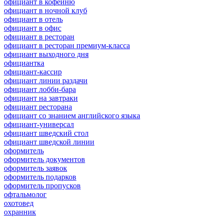
официант в кофейню
официант в ночной клуб
официант в отель
официант в офис
официант в ресторан
официант в ресторан премиум-класса
официант выходного дня
официантка
официант-кассир
официант линии раздачи
официант лобби-бара
официант на завтраки
официант ресторана
официант со знанием английского языка
официант-универсал
официант шведский стол
официант шведской линии
оформитель
оформитель документов
оформитель заявок
оформитель подарков
оформитель пропусков
офтальмолог
охотовед
охранник