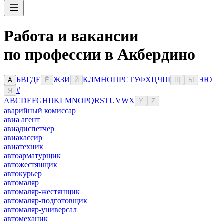
Работа и вакансии
по профессии в Акбердино
Б
В
Г
Д
Е
Ж
З
И
К
Л
М
Н
О
П
Р
С
Т
У
Ф
Х
Ц
Ч
Ш
Э
Ю
А
Ё
Й
Щ
Ы
#
Я
A
B
C
D
E
F
G
H
I
J
K
L
M
N
O
P
Q
R
S
T
U
V
W
X
Y
Z
аварийный комиссар
авиа агент
авиадиспетчер
авиакассир
авиатехник
автоарматурщик
автожестянщик
автокурьер
автомаляр
автомаляр-жестянщик
автомаляр-подготовщик
автомаляр-универсал
автомеханик