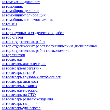
автомеханик-диагност
автомойщик
автомойщик-детейлер
автомойщик-полировщик
автомойщик-шиномонтажник
автоняня
автор
автор научных и студенческих работ
автор статей
автор студенческих работ
автор студенческих работ по техническим дисциплинам
автор студенческих работ по экономике
автор текстов
автослесарь
автослесарь-автоэлектрик
автослесарь-агрегатчик
автослесарь газелей
автослесарь грузовых автомобилей
автослесарь-диагност
автослесарь-механик
автослесарь-моторист
автослесарь на СТО
автослесарь развал-схождения
автослесарь-сварщик
автослесарь-универсал