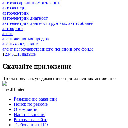
автослесарь-шиномонтажник
автоэксперт
автоэлектрик
автоэлектрик-диагност
автоэлектрик-диагност грузовых автомобилей
автоюрист
агент
агент активных продаж
агент-консультант
агент негосударственного пенсионного фонда
1
2
3
4
5
...
13
дальше
Скачайте приложение
Чтобы получать уведомления о приглашениях мгновенно
HeadHunter
Размещение вакансий
Поиск по резюме
О компании
Наши вакансии
Реклама на сайте
Требования к ПО