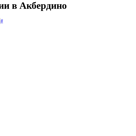
ии в Акбердино
#