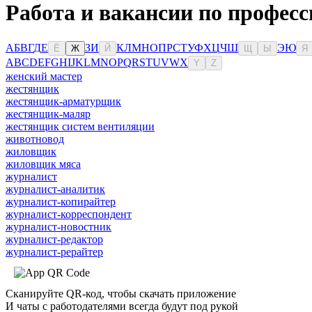
Работа и вакансии по професс
А
Б
В
Г
Д
Е
З
И
К
Л
М
Н
О
П
Р
С
Т
У
Ф
Х
Ц
Ч
Ш
Э
Ю
Ё
Ж
Й
Щ
Ы
Я
A
B
C
D
E
F
G
H
I
J
K
L
M
N
O
P
Q
R
S
T
U
V
W
X
Y
Z
женский мастер
жестянщик
жестянщик-арматурщик
жестянщик-маляр
жестянщик систем вентиляции
животновод
жиловщик
жиловщик мяса
журналист
журналист-аналитик
журналист-копирайтер
журналист-корреспондент
журналист-новостник
журналист-редактор
журналист-рерайтер
Сканируйте QR-код, чтобы скачать приложение
И чаты с работодателями всегда будут под рукой