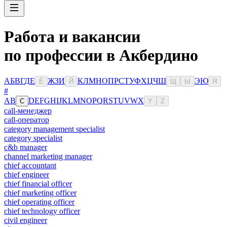
Работа и вакансии
по профессии в Акбердино
А
Б
В
Г
Д
Е
Ж
З
И
К
Л
М
Н
О
П
Р
С
Т
У
Ф
Х
Ц
Ч
Ш
Э
Ю
Ё
Й
Щ
Ы
Я
#
A
B
D
E
F
G
H
I
J
K
L
M
N
O
P
Q
R
S
T
U
V
W
X
C
Y
Z
call-менеджер
call-оператор
category management specialist
category specialist
c&b manager
channel marketing manager
chief accountant
chief engineer
chief financial officer
chief marketing officer
chief operating officer
chief technology officer
civil engineer