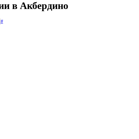
ии в Акбердино
#