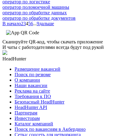
оператор по логистике
оператор поломоечной машины
оператор по обработке данных
оператор по обработке документов
В начало
2
3
4
5
6
...
9
дальше
Сканируйте QR-код, чтобы скачать приложение
И чаты с работодателями всегда будут под рукой
HeadHunter
Размещение вакансий
Поиск по резюме
О компании
Наши вакансии
Реклама на сайте
Требования к ПО
Безопасный HeadHunter
HeadHunter API
Партнерам
Инвесторам
Каталог компаний
Поиск по вакансиям в Акбердино
Сетка: соцсеть для нетворкинга