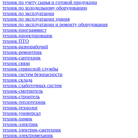
техник по учету сырья и готовой продукции
техник по холодильному оборудованию
техник по эксплуатации
техник по эксплуатации здания
техник по эксплуатации и ремонту оборудования
техник-программист
техник-проектировщик
техник ПТО
техник-разнорабочий
техник-ремонтник
техник-сантехник
техник связи
техник сервисной службы
техник систем безопасности
техник склада
техник слаботочных систем
техник-смотритель
техник-строитель
техник-теплотехник
техник-технолог
техник-универсал
техник-химик
техник-электрик
техник электрик-сантехник
техник-электромеханик