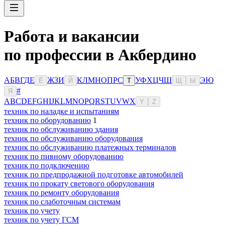
Работа и вакансии
по профессии в Акбердино
А
Б
В
Г
Д
Е
Ж
З
И
К
Л
М
Н
О
П
Р
С
У
Ф
Х
Ц
Ч
Ш
Э
Ю
Ё
Й
Т
Щ
Ы
#
Я
A
B
C
D
E
F
G
H
I
J
K
L
M
N
O
P
Q
R
S
T
U
V
W
X
Y
Z
техник по наладке и испытаниям
техник по оборудованию
1
техник по обслуживанию здания
техник по обслуживанию оборудования
техник по обслуживанию платежных терминалов
техник по пивному оборудованию
техник по подключению
техник по предпродажной подготовке автомобилей
техник по прокату светового оборудования
техник по ремонту оборудования
техник по слаботочным системам
техник по учету
техник по учету ГСМ