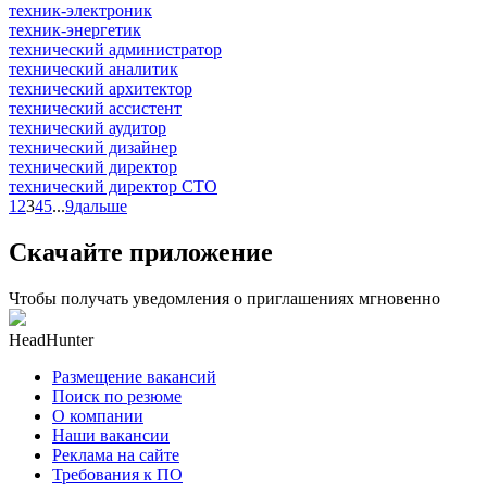
техник-электроник
техник-энергетик
технический администратор
технический аналитик
технический архитектор
технический ассистент
технический аудитор
технический дизайнер
технический директор
технический директор CTO
1
2
3
4
5
...
9
дальше
Скачайте приложение
Чтобы получать уведомления о приглашениях мгновенно
HeadHunter
Размещение вакансий
Поиск по резюме
О компании
Наши вакансии
Реклама на сайте
Требования к ПО