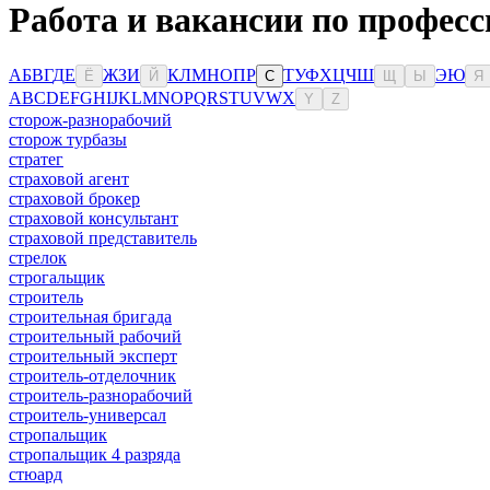
Работа и вакансии по професс
А
Б
В
Г
Д
Е
Ж
З
И
К
Л
М
Н
О
П
Р
Т
У
Ф
Х
Ц
Ч
Ш
Э
Ю
Ё
Й
С
Щ
Ы
Я
A
B
C
D
E
F
G
H
I
J
K
L
M
N
O
P
Q
R
S
T
U
V
W
X
Y
Z
сторож-разнорабочий
сторож турбазы
стратег
страховой агент
страховой брокер
страховой консультант
страховой представитель
стрелок
строгальщик
строитель
строительная бригада
строительный рабочий
строительный эксперт
строитель-отделочник
строитель-разнорабочий
строитель-универсал
стропальщик
стропальщик 4 разряда
стюард