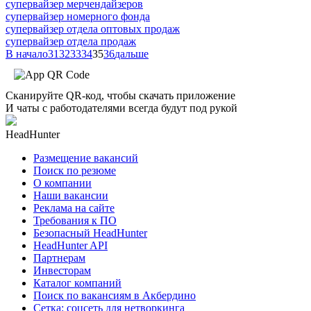
супервайзер мерчендайзеров
супервайзер номерного фонда
супервайзер отдела оптовых продаж
супервайзер отдела продаж
В начало
31
32
33
34
35
36
дальше
Сканируйте QR-код, чтобы скачать приложение
И чаты с работодателями всегда будут под рукой
HeadHunter
Размещение вакансий
Поиск по резюме
О компании
Наши вакансии
Реклама на сайте
Требования к ПО
Безопасный HeadHunter
HeadHunter API
Партнерам
Инвесторам
Каталог компаний
Поиск по вакансиям в Акбердино
Сетка: соцсеть для нетворкинга