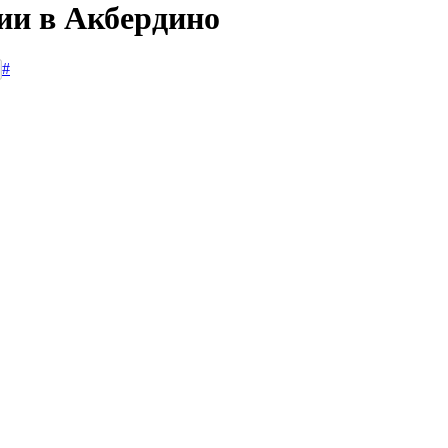
ии в Акбердино
#