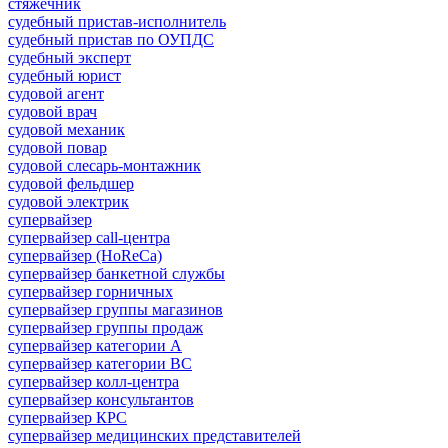
стяжечник
судебный пристав-исполнитель
судебный пристав по ОУПДС
судебный эксперт
судебный юрист
судовой агент
судовой врач
судовой механик
судовой повар
судовой слесарь-монтажник
судовой фельдшер
судовой электрик
супервайзер
супервайзер call-центра
супервайзер (HoReCa)
супервайзер банкетной службы
супервайзер горничных
супервайзер группы магазинов
супервайзер группы продаж
супервайзер категории A
супервайзер категории BC
супервайзер колл-центра
супервайзер консультантов
супервайзер КРС
супервайзер медицинских представителей