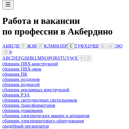
Работа и вакансии
по профессии в Акбердино
А
Б
В
Г
Д
Е
Ж
З
И
К
Л
М
Н
О
П
Р
Т
У
Ф
Х
Ц
Ч
Ш
Э
Ю
Ё
Й
С
Щ
Ы
#
Я
A
B
C
D
E
F
G
H
I
J
K
L
M
N
O
P
Q
R
S
T
U
V
W
X
Y
Z
сборщик ПВХ-конструкций
сборщик ПВХ-окон
сборщик ПК
сборщик поддонов
сборщик подписей
сборщик рекламных конструкций
сборщик РЭА
сборщик светодиодных светильников
сборщик трансформаторов
сборщик-упаковщик
сборщик электрических машин и аппаратов
сборщик электрощитового оборудования
свадебный организатор