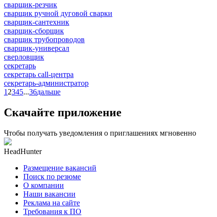
сварщик-резчик
сварщик ручной дуговой сварки
сварщик-сантехник
сварщик-сборщик
сварщик трубопроводов
сварщик-универсал
сверловщик
секретарь
секретарь call-центра
секретарь-администратор
1
2
3
4
5
...
36
дальше
Скачайте приложение
Чтобы получать уведомления о приглашениях мгновенно
HeadHunter
Размещение вакансий
Поиск по резюме
О компании
Наши вакансии
Реклама на сайте
Требования к ПО