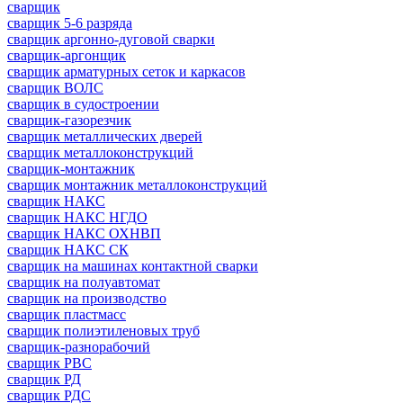
сварщик
сварщик 5-6 разряда
сварщик аргонно-дуговой сварки
сварщик-аргонщик
сварщик арматурных сеток и каркасов
сварщик ВОЛС
сварщик в судостроении
сварщик-газорезчик
сварщик металлических дверей
сварщик металлоконструкций
сварщик-монтажник
сварщик монтажник металлоконструкций
сварщик НАКС
сварщик НАКС НГДО
сварщик НАКС ОХНВП
сварщик НАКС СК
сварщик на машинах контактной сварки
сварщик на полуавтомат
сварщик на производство
сварщик пластмасс
сварщик полиэтиленовых труб
сварщик-разнорабочий
сварщик РВС
сварщик РД
сварщик РДС