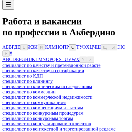
Работа и вакансии
по профессии в Акбердино
А
Б
В
Г
Д
Е
Ж
З
И
К
Л
М
Н
О
П
Р
Т
У
Ф
Х
Ц
Ч
Ш
Э
Ю
Ё
Й
С
Щ
Ы
#
Я
A
B
C
D
E
F
G
H
I
J
K
L
M
N
O
P
Q
R
S
T
U
V
W
X
Y
Z
специалист по качеству и претензионной работе
специалист по качеству и сертификации
специалист по КДП
специалист по клинингу
специалист по клиническим исследованиям
специалист по коммерции
специалист по коммерческой недвижимости
специалист по коммуникациям
специалист по компенсациям и льготам
специалист по конкурсным процедурам
специалист по конкурсным торгам
специалист по консультированию клиентов
специалист по контекстной и таргетированной рекламе