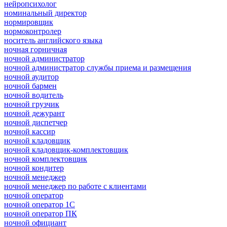
нейропсихолог
номинальный директор
нормировщик
нормоконтролер
носитель английского языка
ночная горничная
ночной администратор
ночной администратор службы приема и размещения
ночной аудитор
ночной бармен
ночной водитель
ночной грузчик
ночной дежурант
ночной диспетчер
ночной кассир
ночной кладовщик
ночной кладовщик-комплектовщик
ночной комплектовщик
ночной кондитер
ночной менеджер
ночной менеджер по работе с клиентами
ночной оператор
ночной оператор 1С
ночной оператор ПК
ночной официант