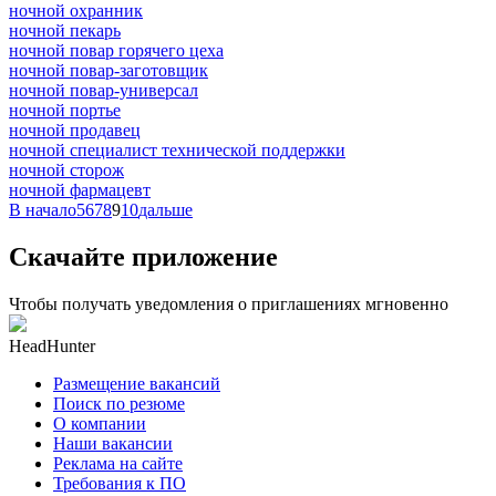
ночной охранник
ночной пекарь
ночной повар горячего цеха
ночной повар-заготовщик
ночной повар-универсал
ночной портье
ночной продавец
ночной специалист технической поддержки
ночной сторож
ночной фармацевт
В начало
5
6
7
8
9
10
дальше
Скачайте приложение
Чтобы получать уведомления о приглашениях мгновенно
HeadHunter
Размещение вакансий
Поиск по резюме
О компании
Наши вакансии
Реклама на сайте
Требования к ПО