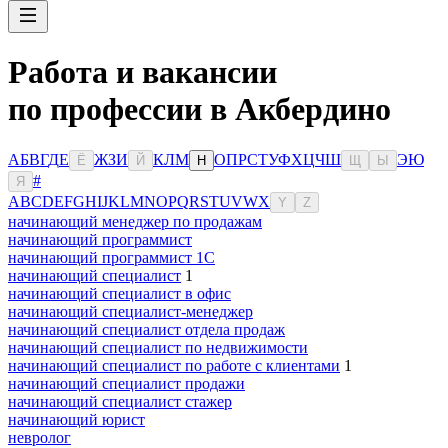
Работа и вакансии
по профессии в Акбердино
А
Б
В
Г
Д
Е
Ж
З
И
К
Л
М
О
П
Р
С
Т
У
Ф
Х
Ц
Ч
Ш
Э
Ю
Ё
Й
Н
Щ
Ы
#
Я
A
B
C
D
E
F
G
H
I
J
K
L
M
N
O
P
Q
R
S
T
U
V
W
X
Y
Z
начинающий менеджер по продажам
начинающий программист
начинающий программист 1С
начинающий специалист
1
начинающий специалист в офис
начинающий специалист-менеджер
начинающий специалист отдела продаж
начинающий специалист по недвижимости
начинающий специалист по работе с клиентами
1
начинающий специалист продажи
начинающий специалист стажер
начинающий юрист
невролог