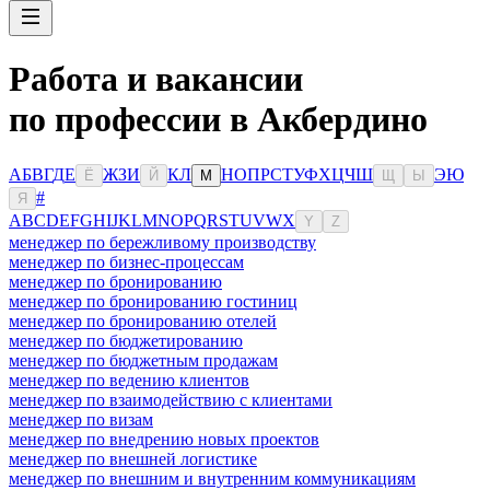
Работа и вакансии
по профессии в Акбердино
А
Б
В
Г
Д
Е
Ж
З
И
К
Л
Н
О
П
Р
С
Т
У
Ф
Х
Ц
Ч
Ш
Э
Ю
Ё
Й
М
Щ
Ы
#
Я
A
B
C
D
E
F
G
H
I
J
K
L
M
N
O
P
Q
R
S
T
U
V
W
X
Y
Z
менеджер по бережливому производству
менеджер по бизнес-процессам
менеджер по бронированию
менеджер по бронированию гостиниц
менеджер по бронированию отелей
менеджер по бюджетированию
менеджер по бюджетным продажам
менеджер по ведению клиентов
менеджер по взаимодействию с клиентами
менеджер по визам
менеджер по внедрению новых проектов
менеджер по внешней логистике
менеджер по внешним и внутренним коммуникациям