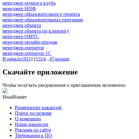
менеджер ночного клуба
менеджер НПФ
менеджер образовательного проекта
менеджер образовательных программ
менеджер объекта
менеджер объекта по клинингу
менеджер ОМТС
менеджер онлайн-продаж
менеджер-оператор
менеджер-оператор 1С
В начало
10
11
12
13
14
...
47
дальше
Скачайте приложение
Чтобы получать уведомления о приглашениях мгновенно
HeadHunter
Размещение вакансий
Поиск по резюме
О компании
Наши вакансии
Реклама на сайте
Требования к ПО