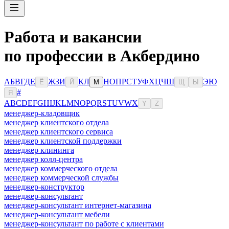
Работа и вакансии
по профессии в Акбердино
А
Б
В
Г
Д
Е
Ж
З
И
К
Л
Н
О
П
Р
С
Т
У
Ф
Х
Ц
Ч
Ш
Э
Ю
Ё
Й
М
Щ
Ы
#
Я
A
B
C
D
E
F
G
H
I
J
K
L
M
N
O
P
Q
R
S
T
U
V
W
X
Y
Z
менеджер-кладовщик
менеджер клиентского отдела
менеджер клиентского сервиса
менеджер клиентской поддержки
менеджер клининга
менеджер колл-центра
менеджер коммерческого отдела
менеджер коммерческой службы
менеджер-конструктор
менеджер-консультант
менеджер-консультант интернет-магазина
менеджер-консультант мебели
менеджер-консультант по работе с клиентами