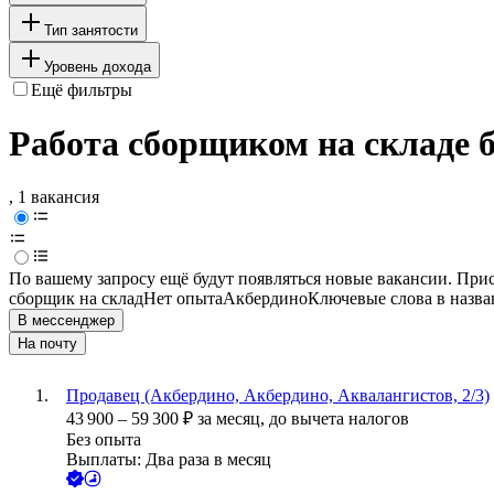
Тип занятости
Уровень дохода
Ещё фильтры
Работа сборщиком на складе 
, 1 вакансия
По вашему запросу ещё будут появляться новые вакансии. При
сборщик на склад
Нет опыта
Акбердино
Ключевые слова в назва
В мессенджер
На почту
Продавец (Акбердино, Акбердино, Аквалангистов, 2/3)
43 900
–
59 300
₽
за месяц,
до вычета налогов
Без опыта
Выплаты: Два раза в месяц