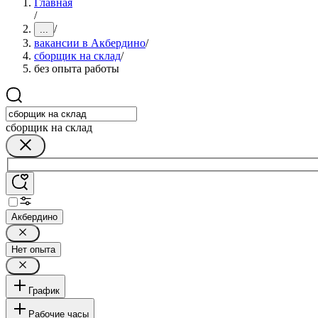
Главная
/
/
...
вакансии в Акбердино
/
сборщик на склад
/
без опыта работы
сборщик на склад
Акбердино
Нет опыта
График
Рабочие часы