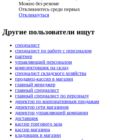
Можно без резюме
Откликнитесь среди первых
Откликнуться
Другие пользователи ищут
специалист
специалист по работе с персоналом
партнер
управляющий персоналом
комплектовщик на склад
специалист складского хозяйства
продавец-кассир в магазин
главный менеджер
главный специалист
главный специалист по персоналу
директор по корпоративным продажам
директор сети магазинов
директор управляющей компании
доставщик
кассир торгового зала
кассир магазина
кладовщик в магазин