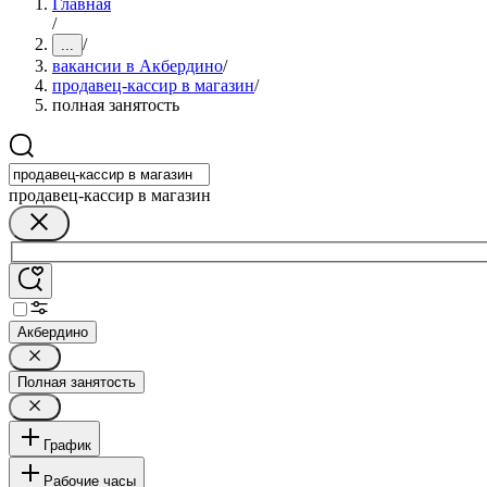
Главная
/
/
...
вакансии в Акбердино
/
продавец-кассир в магазин
/
полная занятость
продавец-кассир в магазин
Акбердино
Полная занятость
График
Рабочие часы