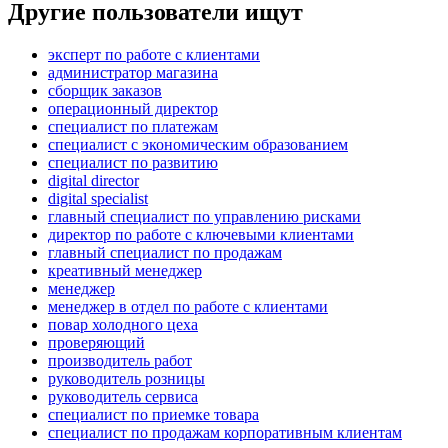
Другие пользователи ищут
эксперт по работе с клиентами
администратор магазина
сборщик заказов
операционный директор
специалист по платежам
специалист с экономическим образованием
специалист по развитию
digital director
digital specialist
главный специалист по управлению рисками
директор по работе с ключевыми клиентами
главный специалист по продажам
креативный менеджер
менеджер
менеджер в отдел по работе с клиентами
повар холодного цеха
проверяющий
производитель работ
руководитель розницы
руководитель сервиса
специалист по приемке товара
специалист по продажам корпоративным клиентам