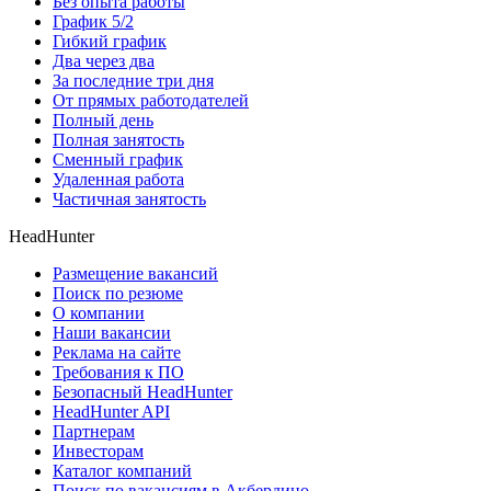
Без опыта работы
График 5/2
Гибкий график
Два через два
За последние три дня
От прямых работодателей
Полный день
Полная занятость
Сменный график
Удаленная работа
Частичная занятость
HeadHunter
Размещение вакансий
Поиск по резюме
О компании
Наши вакансии
Реклама на сайте
Требования к ПО
Безопасный HeadHunter
HeadHunter API
Партнерам
Инвесторам
Каталог компаний
Поиск по вакансиям в Акбердино