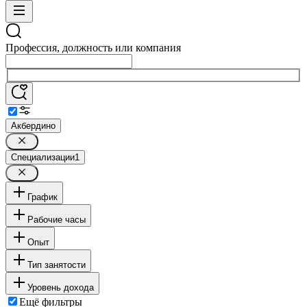
Профессия, должность или компания
Акбердино
Специализации
1
График
Рабочие часы
Опыт
Тип занятости
Уровень дохода
Ещё фильтры