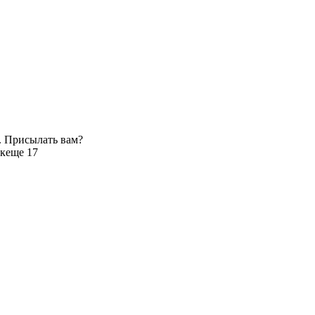
. Присылать вам?
к
еще 17