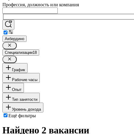
Профессия, должность или компания
Акбердино
Специализации
18
График
Рабочие часы
Опыт
Тип занятости
Уровень дохода
Ещё фильтры
Найдено 2 вакансии