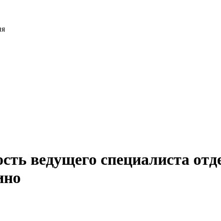
ия
сть ведущего специалиста отд
ино