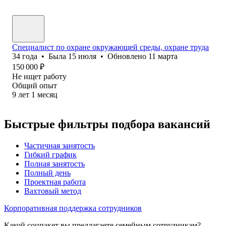
Специалист по охране окружающей среды, охране труда
34
года
•
Была
15 июля
•
Обновлено
11 марта
150 000
₽
Не ищет работу
Общий опыт
9
лет
1
месяц
Быстрые фильтры подбора вакансий
Частичная занятость
Гибкий график
Полная занятость
Полный день
Проектная работа
Вахтовый метод
Корпоративная поддержка сотрудников
Какой соцпакет вы предлагаете семейным сотрудникам?