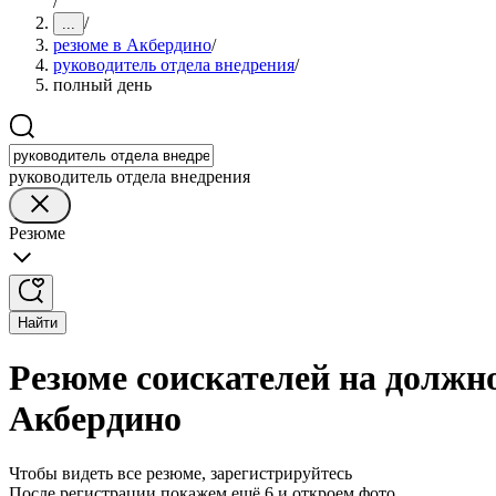
/
/
...
резюме в Акбердино
/
руководитель отдела внедрения
/
полный день
руководитель отдела внедрения
Резюме
Найти
Резюме соискателей на должно
Акбердино
Чтобы видеть все резюме, зарегистрируйтесь
После регистрации покажем ещё 6 и откроем фото