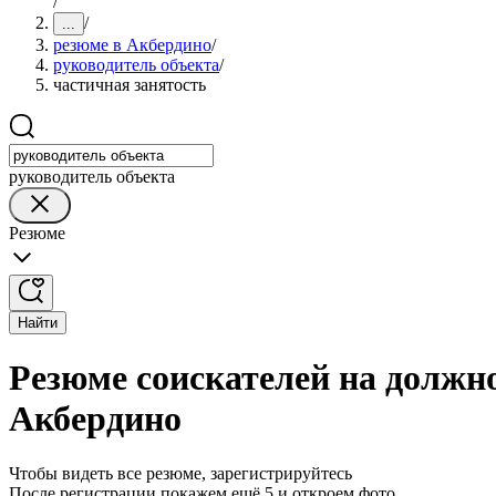
/
/
...
резюме в Акбердино
/
руководитель объекта
/
частичная занятость
руководитель объекта
Резюме
Найти
Резюме соискателей на должно
Акбердино
Чтобы видеть все резюме, зарегистрируйтесь
После регистрации покажем ещё 5 и откроем фото