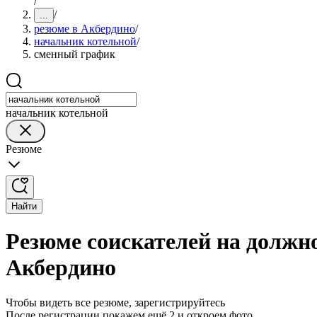
/
/
...
резюме в Акбердино
/
начальник котельной
/
сменный график
начальник котельной
Резюме
Найти
Резюме соискателей на должн
Акбердино
Чтобы видеть все резюме, зарегистрируйтесь
После регистрации покажем ещё 2 и откроем фото