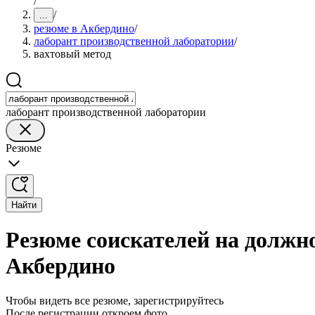
/
/
...
резюме в Акбердино
/
лаборант производственной лаборатории
/
вахтовый метод
лаборант производственной лаборатории
Резюме
Найти
Резюме соискателей на должн
Акбердино
Чтобы видеть все резюме, зарегистрируйтесь
После регистрации откроем фото