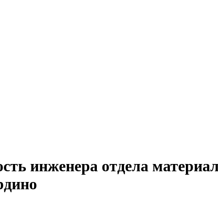
ость инженера отдела материал
рдино