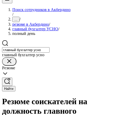
Поиск сотрудников в Акбердино
/
/
...
резюме в Акбердино
/
главный бухгалтер УСНО
/
полный день
главный бухгалтер усно
Резюме
Найти
Резюме соискателей на
должность главного