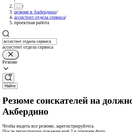
/
/
...
резюме в Акбердино
/
ассистент отдела сервиса
/
проектная работа
ассистент отдела сервиса
Резюме
Найти
Резюме соискателей на должно
Акбердино
Чтобы видеть все резюме, зарегистрируйтесь
После регистрации покажем ещё 2 и откроем фото