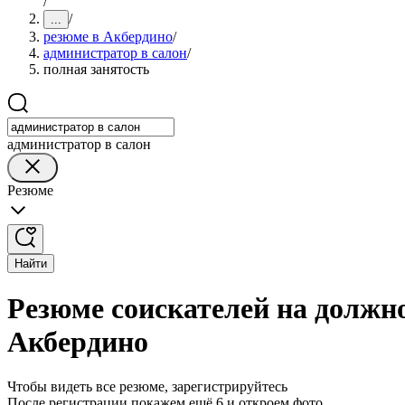
/
/
...
резюме в Акбердино
/
администратор в салон
/
полная занятость
администратор в салон
Резюме
Найти
Резюме соискателей на должно
Акбердино
Чтобы видеть все резюме, зарегистрируйтесь
После регистрации покажем ещё 6 и откроем фото