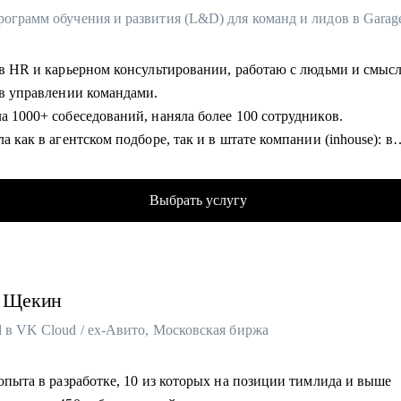
т в HR и карьерном консультировании, работаю с людьми и смыс
т в управлении командами.
а 1000+ собеседований, наняла более 100 сотрудников.
ла как в агентском подборе, так и в штате компании (inhouse): в
ых технологиях (финтех), IT и стартапах.
ю и провожу образовательные программы для сотрудников и
Выбрать услугу
телей по гибким навыкам (soft skills): эмоциональный интеллек
гия коммуникаций, работа с мотивацией, отработка возражений 
арьерный психолог помогаю людям выходить из профессиональн
я, возвращать интерес к работе и находить своё направление.
Щекин
 и ведущая подкастов "Карьерный скалодром" и "Спорим,
мся".
 в VK Cloud / ex-Авито, Московская биржа
омогу:
 опыта в разработке, 10 из которых на позиции тимлида и выше
у аудит резюме — особенно для IT-специалистов и тех, кто мен