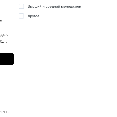
ть
 работы
Высший и средний менеджмент
ter
Другое
ым
трек
-time
х,
м!
цессам.
адачи
то
сё по
ы
лет на
т под