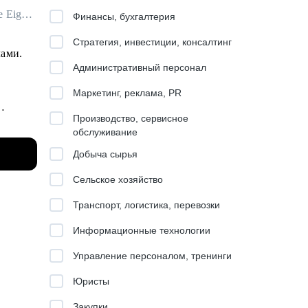
Автор программ обучения и развития (L&D) для команд и лидов в Garage Eight / ex-Cindicator, IT-Доминанта
Финансы, бухгалтерия
Стратегия, инвестиции, консалтинг
лами.
Административный персонал
Маркетинг, реклама, PR
Производство, сервисное
обслуживание
Добыча сырья
т,
и др.
Сельское хозяйство
ого
Транспорт, логистика, перевозки
Информационные технологии
Управление персоналом, тренинги
Юристы
яет
Закупки