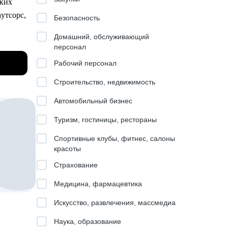
ских
утсорс,
Безопасность
астые
Домашний, обслуживающий
персонал
х
Рабочий персонал
Строительство, недвижимость
омогаю
Автомобильный бизнес
Туризм, гостиницы, рестораны
Спортивные клубы, фитнес, салоны
тацией.
cience
красоты
в смене
Страхование
ьности
браться
Медицина, фармацевтика
ана
ию
Искусство, развлечения, массмедиа
ак.
Наука, образование