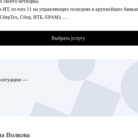
ю своего нетворка.
 в ИТ, из них 11 на управляющих позициях в крупнейших банка
гу помочь:
(СберТех, Сбер, ВТБ, EPAM).
нсультирую проджект менеджеров, продакт менеджеров, аналити
л путь от администратора проектов до тимлида группы проджек
ров, разработчиков.
 за 4 года.
ю всем со входом в IT и геймдев по РФ и зарубежом.
Выбрать услугу
рный консультант и специалист по развитию профессионального
in. Более 3,1 млн просмотров постов в Linkedin, 50 000+ подпис
ых сетях и более 180 клиентов за год.
омогу:
ю ситуацию —
аботать с LinkedIn: как искать работу и выбирать нужные
 на Linkedin, что и как писать рекрутерам, прокачаем вместе SSI
сскажу какие посты надо писать, чтобы рекрутеры находили ва
ажу, как составить продающее резюме и сопроводительное письм
 и английском языках.
товлю самопрезентацию и проведу тестовое интервью на русско
ийском языке.
на
Волкова
е разработаем оптимальную стратегии поиска работы за рубежом