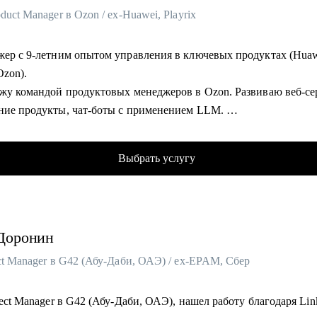
duct Manager в Ozon / ex-Huawei, Playrix
жер с 9-летним опытом управления в ключевых продуктах (Huaw
 Ozon).
ожу командой продуктовых менеджеров в Ozon. Развиваю веб-се
ние продукты, чат-боты с применением LLM.
яю использование данных, как продукт.
л более 700 консультаций на карьерные и менеджерские темы.
Выбрать услугу
е с подопечными составили более 300 резюме для РФ и Европы.
иенты нашли работу в Авито, Яндекс, Ozon, Revolut, Nvidia, Si
р.
Доронин
омогу:
готовкой к найму в зарубежную и российскую команду
ct Manager в G42 (Абу-Даби, ОАЭ) / ex-EPAM, Сбер
еходом в IT, профориентацией и выстраиванием карьерного план
льтирую команды для развития бизнесов
ject Manager в G42 (Абу-Даби, ОАЭ), нашел работу благодаря Lin
готовкой к техническим собеседованиям.