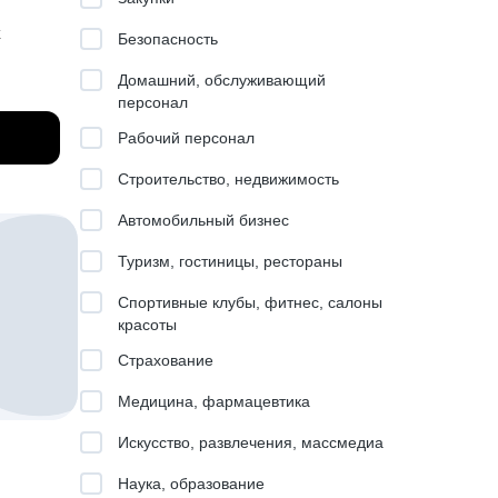
х
Безопасность
ков,
Домашний, обслуживающий
тов (7
персонал
Рабочий персонал
 бренда
чиков в
Строительство, недвижимость
Автомобильный бизнес
Туризм, гостиницы, рестораны
Спортивные клубы, фитнес, салоны
, а
красоты
с сами.
Страхование
о на
Медицина, фармацевтика
м или
Искусство, развлечения, массмедиа
Наука, образование
: выбор