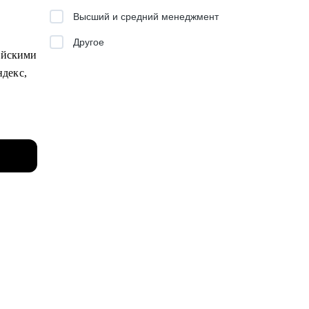
инципы
Высший и средний менеджмент
Другое
включая
сийскими
ндекс,
у за
вней —
вый
с