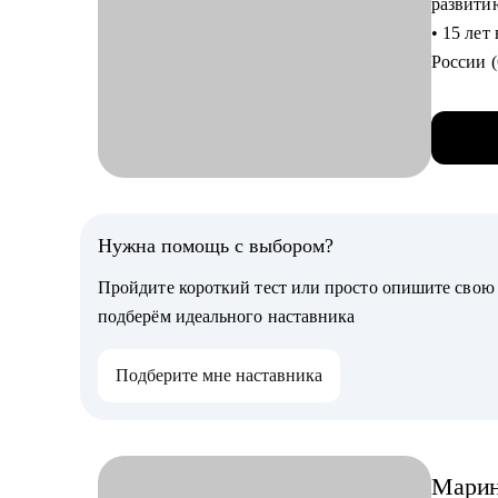
развити
• 15 лет
Кому мо
России 
• проко
• Проше
дизайне
человек)
• помога
• Карье
в Linked
социальн
Нужна помощь с выбором?
С чем п
Пройдите короткий тест или просто опишите сво
• Объясню, как р
подберём идеального наставника
вакансии
также ра
Подберите мне наставника
• Расск
русском
• Подго
на англ
Мари
• Вмест