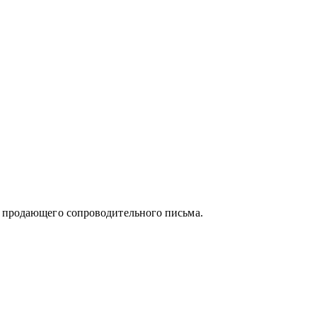
орговля (e-com, FMCG, retail).
на индивидуальном подходе, детальном
спертизы и искреннем отношении к людям.
и продающего сопроводительного письма.