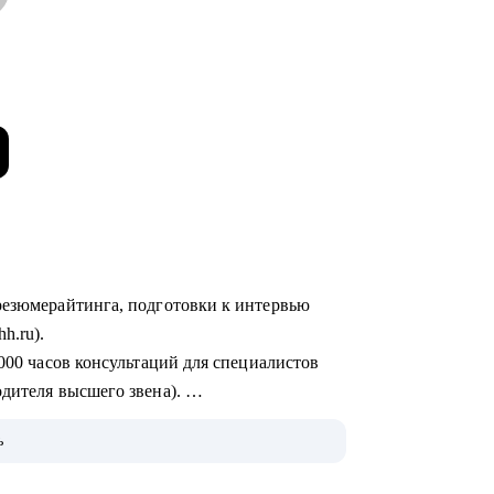
hh.ru).
одителя высшего звена).
ьные ИТ-компании, производственно-
ь