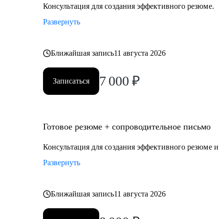
директор (CEO, CFO, COO) и др.
Консультация для создания эффективного резюме.
• Юриспруденция.
Развернуть
• Торговля: электронная коммерция, ТПС, розничная т
Я создаю высококачественный продукт, основываясь 
Ближайшая запись
11 августа 2026
изучении потребностей клиента, глубоком уровне эк
7 000
₽
Записаться
Готовое резюме + сопроводительное письмо
Консультация для создания эффективного резюме 
Развернуть
Ближайшая запись
11 августа 2026