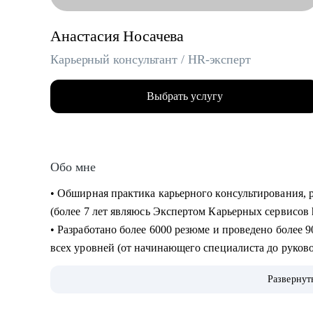
Анастасия Носачева
Карьерный консультант / HR-эксперт
Выбрать услугу
Обо мне
• Обширная практика карьерного консультирования, резюмерайтинга, подготовки к интервью
(более 7 лет являюсь Экспертом Карьерных сервисов 
• Разработано более 6000 резюме и проведено более 9000 часов консультаций для специалистов
всех уровней (от начинающего специалиста до руков
• Более 10 лет опыта работы в HR, включая федерал
Развернут
торговый холдинг, медицинские клиники и др.
• Мои клиенты работают в: Яндекс, VK, Лаборатория Касперского, МТС, Сбер, Росатом, НЛМК,