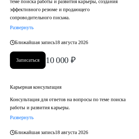
теме поиска работы и развития карьеры, создания
сложные вопросы.
эффективного резюме и продающего
• Анализировать воронку поиска на каждом этапе,
сопроводительного письма.
использовать разные каналы поиска.
Развернуть
Кому могу помочь:
Ближайшая запись
18 августа 2026
Буду полезна специалистам, экспертам, топ-менеджерам
среднего звена
10 000
₽
Записаться
при смене деятельности, перерыве в карьере, в том числе
продолжительный, поиске первой работы в таких сферах
как:
Карьерная консультация
• Административный персонал
• Управление персоналом
Консультация для ответов на вопросы по теме поиска
• Страхование
работы и развития карьеры.
• Продажи / Услуги
Развернуть
• Информационные технологии
Ближайшая запись
18 августа 2026
Мой подход в работе – не делаю за вас, делаю вместе с