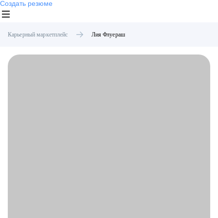
Создать резюме
Карьерный маркетплейс
Лия
Флуераш