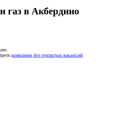
и газ в Акбердино
оне.
треть
компании без открытых вакансий