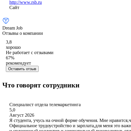
http://www.rsb.ru
Сайт
Dream Job
Отзывы о компании
3,8
хорошо
Не работает с отзывами
67
%
рекомендует
Оставить отзыв
Что говорят сотрудники
Специалист отдела телемаркетинга
5,0
Август 2026
Я студента, учусь на очной форме обучения. Мне нравится,
Официальное трудоустройство и зарплата,для меня это важ
и сплоченный коллектив и замечательный руководитель отд