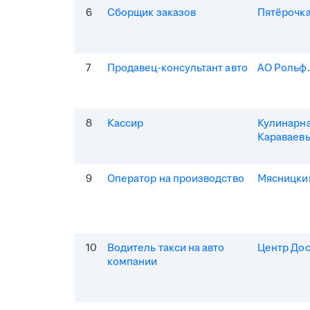
6
Сборщик заказов
Пятёрочка
7
Продавец-консультант авто
АО Рольф
8
Кассир
Кулинарна
Караваев
9
Оператор на производство
Мясницки
10
Водитель такси на авто
Центр Дос
компании