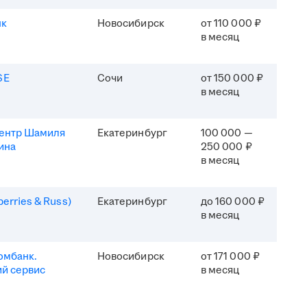
нк
Новосибирск
от 110 000 ₽
в месяц
SE
Сочи
от 150 000 ₽
в месяц
центр Шамиля
Екатеринбург
100 000 —
ина
250 000 ₽
в месяц
erries & Russ)
Екатеринбург
до 160 000 ₽
в месяц
омбанк.
Новосибирск
от 171 000 ₽
й сервис
в месяц