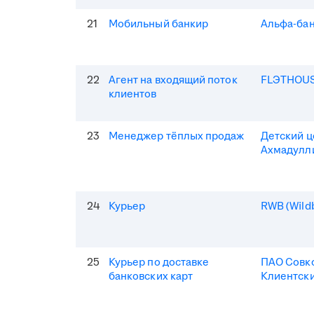
21
Мобильный банкир
Альфа-ба
22
Агент на входящий поток
FLЭTHOU
клиентов
23
Менеджер тёплых продаж
Детский 
Ахмадулл
24
Курьер
RWB (Wildb
25
Курьер по доставке
ПАО Совк
банковских карт
Клиентски