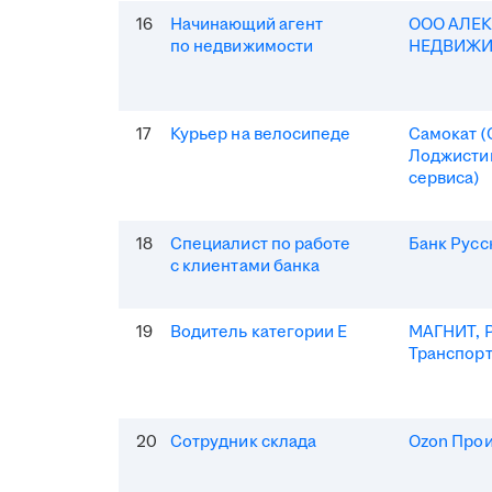
16
Начинающий агент
ООО АЛЕ
по недвижимости
НЕДВИЖ
17
Курьер на велосипеде
Самокат 
Лоджисти
сервиса)
18
Специалист по работе
Банк Русс
с клиентами банка
19
Водитель категории Е
МАГНИТ, Р
Транспор
20
Сотрудник склада
Ozon Про