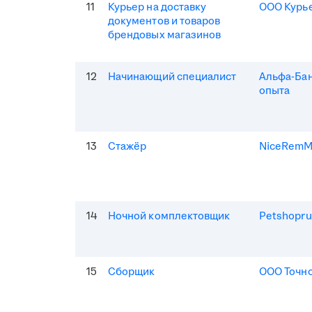
11
Курьер на доставку
ООО Курь
документов и товаров
брендовых магазинов
12
Начинающий специалист
Альфа-Бан
опыта
13
Стажёр
NiceRem
14
Ночной комплектовщик
Petshopru
15
Сборщик
ООО Точно