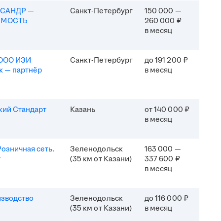
КСАНДР —
Санкт-Петербург
150 000 —
ИМОСТЬ
260 000 ₽
в месяц
(ООО ИЗИ
Санкт-Петербург
до 191 200 ₽
к — партнёр
в месяц
кий Стандарт
Казань
от 140 000 ₽
в месяц
озничная сеть.
Зеленодольск
163 000 —
т
(35 км от Казани)
337 600 ₽
в месяц
изводство
Зеленодольск
до 116 000 ₽
(35 км от Казани)
в месяц