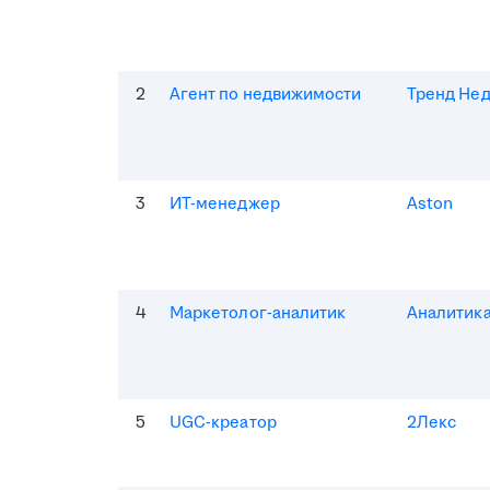
2
Агент по недвижимости
Тренд Не
3
ИТ-менеджер
Aston
4
Маркетолог-аналитик
Аналитик
5
UGC-креатор
2Лекс