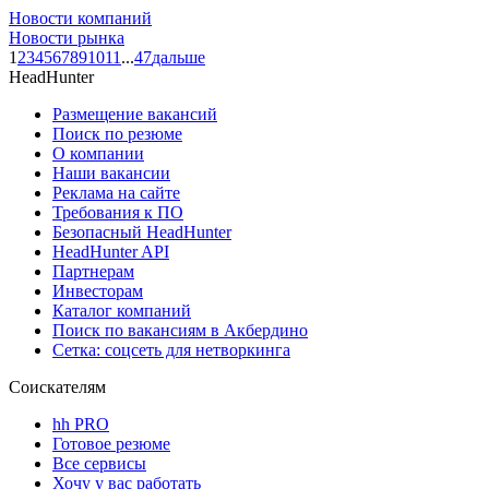
Новости компаний
Новости рынка
1
2
3
4
5
6
7
8
9
10
11
...
47
дальше
HeadHunter
Размещение вакансий
Поиск по резюме
О компании
Наши вакансии
Реклама на сайте
Требования к ПО
Безопасный HeadHunter
HeadHunter API
Партнерам
Инвесторам
Каталог компаний
Поиск по вакансиям в Акбердино
Сетка: соцсеть для нетворкинга
Соискателям
hh PRO
Готовое резюме
Все сервисы
Хочу у вас работать