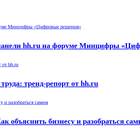
 панели hh.ru на форуме Минцифры «Ци
труда: тренд-репорт от hh.ru
Как объяснить бизнесу и разобраться са