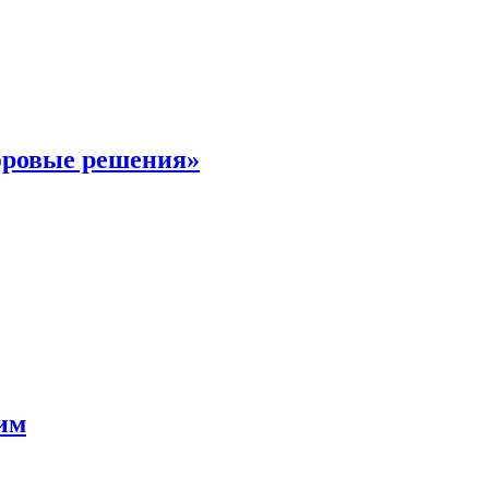
фровые решения»
мим