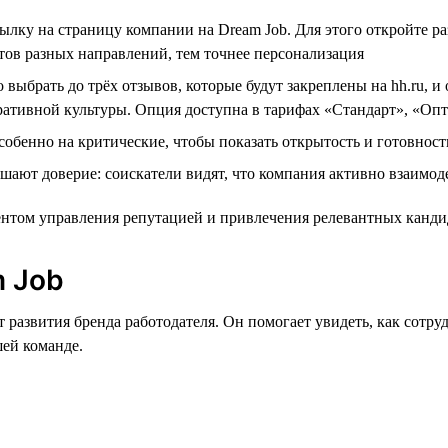
ылку на страницу компании на Dream Job. Для этого откройте 
тов разных направлений, тем точнее персонализация
выбрать до трёх отзывов, которые будут закреплены на hh.ru, 
ративной культуры. Опция доступна в тарифах «Стандарт», «О
собенно на критические, чтобы показать открытость и готовнос
ют доверие: соискатели видят, что компания активно взаимод
нтом управления репутацией и привлечения релевантных канди
m Job
т развития бренда работодателя. Он помогает увидеть, как сот
шей команде.