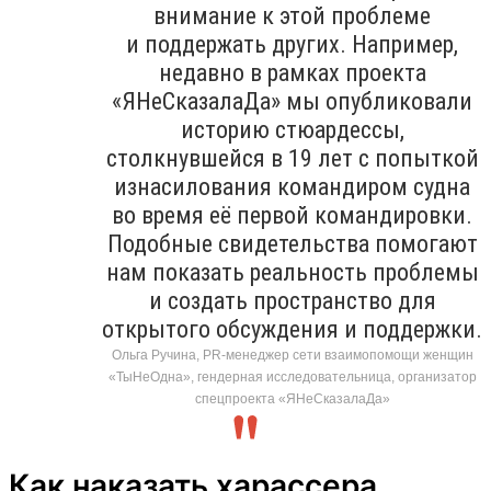
внимание к этой проблеме
и поддержать других. Например,
недавно в рамках проекта
«ЯНеСказалаДа» мы опубликовали
историю стюардессы,
столкнувшейся в 19 лет с попыткой
изнасилования командиром судна
во время её первой командировки.
Подобные свидетельства помогают
нам показать реальность проблемы
и создать пространство для
открытого обсуждения и поддержки.
Ольга Ручина, PR-менеджер сети взаимопомощи женщин
«ТыНеОдна», гендерная исследовательница, организатор
спецпроекта «ЯНеСказалаДа»
Как наказать харассера