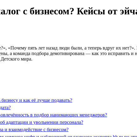
алог с бизнесом? Кейсы от эйч
е?», «Почему пять лет назад люди были, а теперь вдруг их нет?
щены, а команда подбора демотивирована — как это исправить и
 Детского мира.
бизнесу и как её лучше подавать?
дата?
вовлечённость в подбор нанимающих менеджеров?
 об адаптации и увольнении персонала?
ра и взаимодействие с бизнесом?
ом: немного цифр и наблюдений от главного эксперта hh.ru по э