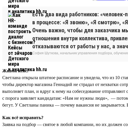
Есть два вида работников: «человек-
в процессе: «Я звоню», «Я смотрю», «
Очень важно, чтобы для заказчика мы
отношения внутри коллектива, привле
отказываются от работы у нас, а знач
София Шуткова, начальник управления подбора, обучения
Живой кейс.
Светлана открыла штатное расписание и увидела, что из 10 ст
чтобы директор магазина Геннадий не страдал от нехватки сотр
выполняет план, и вдруг к нему на собеседование отправляют о
с порога заявляет кандидатам: «Нам не нужны люди», — потом о
бегут. У Светланы паника — почему вакансия не закрывается. В
Как всё исправить?
Заявка на подбор — святое в любой компании, но их должен со