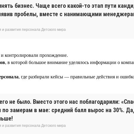
инять бизнес. Чаще всего какой-то этап пути канд
выявив пробелы, вместе с нанимающими менеджерам
 и развития персонала Детского мира
м и контролировали прохождение.
ков
, в которой большое внимание уделялось информации о компа
ерсонала
, где разбирали кейсы — правильные действия и ошибк
 его не было. Вместо этого нас поблагодарили: «Спа
по замерам в мае: средний балл вырос на 30%. Да,
льше!
 и развития персонала Детского мира