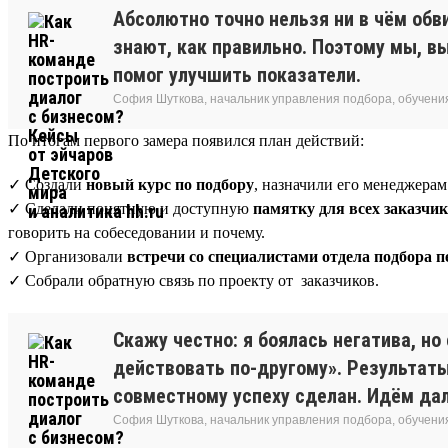
Абсолютно точно нельзя ни в чём обв
знают, как правильно. Поэтому мы, 
помог улучшить показатели.
София Шуткова, начальник управления подбора, обучения
По итогам первого замера появился план действий:
✓ Создали
новый курс по подбору
, назначили его менеджера
✓ Сделали понятную и доступную
памятку для всех заказчи
говорить на собеседовании и почему.
✓ Организовали
встречи со специалистами отдела подбора п
✓ Собрали обратную связь по проекту от заказчиков.
Скажу честно: я боялась негатива, но
действовать по-другому». Результаты 
совместному успеху сделан. Идём да
София Шуткова, начальник управления подбора, обучения