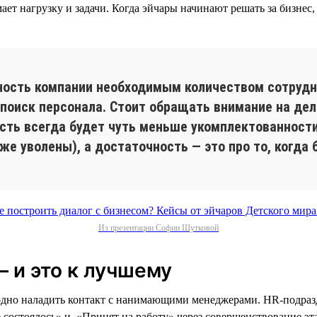
мает нагрузку и задачи. Когда эйчары начинают решать за бизне
ность компании необходимым количеством сотрудн
 поиск персонала. Стоит обращать внимание на де
ь всегда будет чуть меньше укомплектованности
е уволены), а достаточность — это про то, когда б
Из презентации Софии Шутковой
— и это к лучшему
заодно наладить контакт с нанимающими менеджерами. HR-подраз
 состоялось» и «Принят на работу» через совершенствование эт