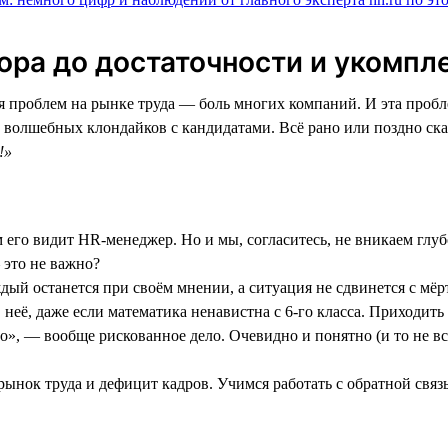
ора до достаточности и укомпл
я проблем на рынке труда — боль многих компаний. И эта проб
ет волшебных клондайков с кандидатами. Всё рано или поздно с
!»
м его видит HR-менеджер. Но и мы, согласитесь, не вникаем глуб
 это не важно?
аждый останется при своём мнении, а ситуация не сдвинется с мёр
 неё, даже если математика ненавистна с 6-го класса. Приходит
», — вообще рискованное дело. Очевидно и понятно (и то не всег
 рынок труда и дефицит кадров. Учимся работать с обратной свя