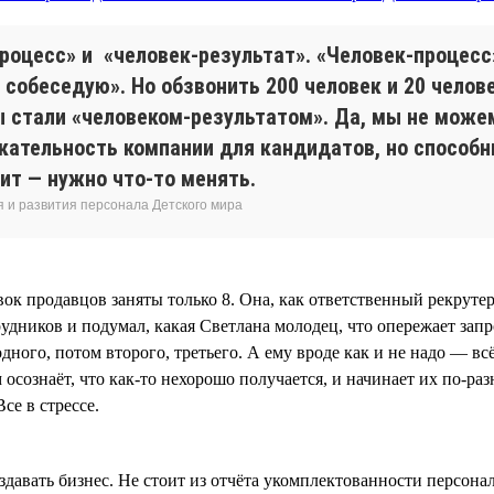
процесс» и «человек-результат». «Человек-процесс
Я собеседую». Но обзвонить 200 человек и 20 челов
 стали «человеком-результатом». Да, мы не можем
кательность компании для кандидатов, но способн
ит — нужно что-то менять.
 и развития персонала Детского мира
авок продавцов заняты только 8. Она, как ответственный рекрут
удников и подумал, какая Светлана молодец, что опережает запр
дного, потом второго, третьего. А ему вроде как и не надо — в
сознаёт, что как-то нехорошо получается, и начинает их по-раз
се в стрессе.
здавать бизнес. Не стоит из отчёта укомплектованности персона