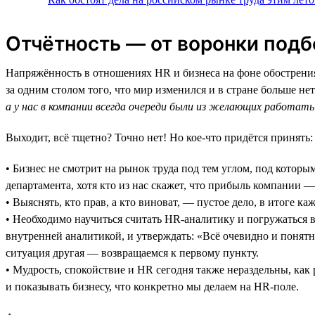
Отчётность — от воронки подб
Напряжённость в отношениях HR и бизнеса на фоне обострени
за одним столом того, что мир изменился и в стране больше н
а у нас в компании всегда очереди были из желающих работать
Выходит, всё тщетно? Точно нет! Но кое-что придётся принять:
• Бизнес не смотрит на рынок труда под тем углом, под которы
департамента, хотя кто из нас скажет, что прибыль компании —
• Выяснять, кто прав, а кто виноват, — пустое дело, в итоге к
• Необходимо научиться считать HR-аналитику и погружаться в
внутренней аналитикой, и утверждать: «Всё очевидно и понятно
ситуация другая — возвращаемся к первому пункту.
• Мудрость, спокойствие и HR сегодня также нераздельны, как
и показывать бизнесу, что конкретно мы делаем на HR-поле.