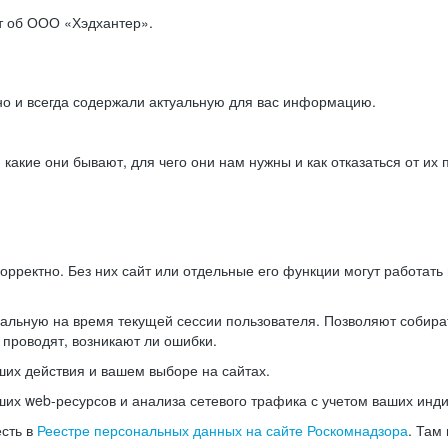
ет об ООО «Хэдхантер».
но и всегда содержали актуальную для вас информацию.
акие они бывают, для чего они нам нужны и как отказаться от их 
рректно. Без них сайт или отдельные его функции могут работат
альную на время текущей сессии пользователя. Позволяют собира
 проводят, возникают ли ошибки.
их действия и вашем выборе на сайтах.
х web-ресурсов и анализа сетевого трафика с учетом ваших инд
есть в
Реестре персональных данных на сайте Роскомнадзора
. Там