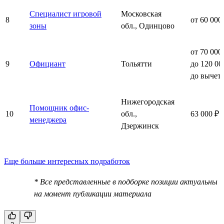
Специалист игровой
Московская
8
от 60 000
зоны
обл., Одинцово
от 70 000
9
Официант
Тольятти
до 120 00
до вычет
Нижегородская
Помощник офис-
10
обл.,
63 000 ₽ 
менеджера
Дзержинск
Еще больше интересных подработок
* Все представленные в подборке позиции актуальны
на момент публикации материала