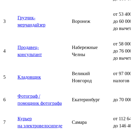
от 53 400
Грузчик-
3
Воронеж
до 60 000
мерчандайзер
до вычет
от 58 000
Продавец-
Набережные
4
до 76 000
консультант
Челны
до вычет
Великий
от 97 000
5
Кладовщик
Новгород
налогов
Фотограф /
6
Екатеринбург
до 70 000
помощник фотографа
Курьер
от 112 64
7
Самара
на электровелосипеде
до 146 40