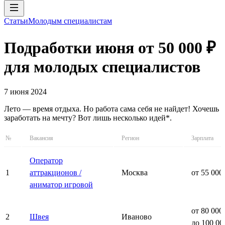
Статьи
Молодым специалистам
Подработки июня от 50 000 ₽
для молодых специалистов
7 июня 2024
Лето — время отдыха. Но работа сама себя не найдет! Хочешь
заработать на мечту? Вот лишь несколько идей*.
№
Вакансия
Регион
Зарплата
Оператор
1
аттракционов /
Москва
от 55 000
аниматор игровой
от 80 000
2
Швея
Иваново
до 100 00