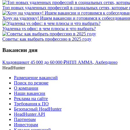
Топ новых удаленных профессий в социальных сетях, которые
Хочу на удаленку! Ищем вакансии и готовимся к собеседован
Удаленка vs офис: в чем плюсы и что выбрать?
Советы: как выбрать профессию в 2025 году
Вакансии дня
Кладовщик
от
45 000
до
60 000
₽
НПП АММА, Акбердино
HeadHunter
Размещение вакансий
Поиск по резюме
О компании
Наши вакансии
Реклама на сайте
Требования к ПО
Безопасный HeadHunter
HeadHunter API
Партнерам
Инвесторам
Каталог компаний