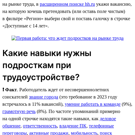
на рынке труда, в
расширенном поиске hh.ru
укажи вакансию,
на которую хочешь претендовать (или оставь поле чистым)
в фильтре «Регион» выбери свой и поставь галочку в строчке
«Доступные с 14 лет».
Какие навыки нужны
подросткам при
трудоустройстве?
❗ Факт
. Работодатель ждет от несовершеннолетних
соискателей
знание города
(это требование в 2023 году
встречалось в 11% вакансий),
умение работать в команде
(9%),
грамотную речь
(8%). По частоте упоминаний примерно
на одной строчке находятся такие навыки, как
деловое
общение
,
ответственность
,
владение ПК
,
телефонные
переговоры
,
активные продажи
,
мобильность
,
поиск