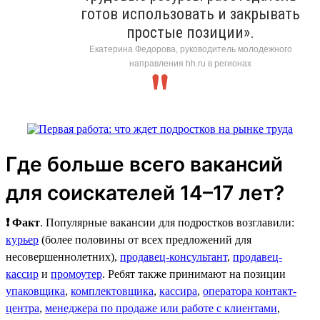
готов использовать и закрывать
простые позиции».
Екатерина Федорова, руководитель молодежного
направления hh.ru в регионах
Где больше всего вакансий
для соискателей 14–17 лет?
❗ Факт
. Популярные вакансии для подростков возглавили:
курьер
(более половины от всех предложений для
несовершеннолетних),
продавец-консультант
,
продавец-
кассир
и
промоутер
. Ребят также принимают на позиции
упаковщика
,
комплектовщика
,
кассира
,
оператора контакт-
центра
,
менеджера по продаже или работе с клиентами
,