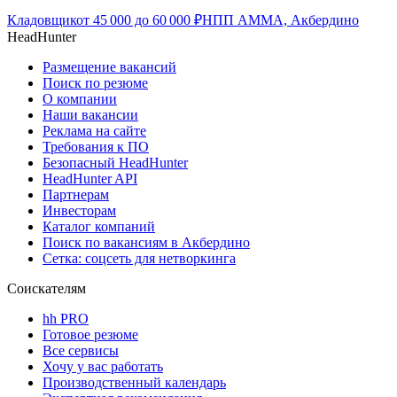
Кладовщик
от
45 000
до
60 000
₽
НПП АММА, Акбердино
HeadHunter
Размещение вакансий
Поиск по резюме
О компании
Наши вакансии
Реклама на сайте
Требования к ПО
Безопасный HeadHunter
HeadHunter API
Партнерам
Инвесторам
Каталог компаний
Поиск по вакансиям в Акбердино
Сетка: соцсеть для нетворкинга
Соискателям
hh PRO
Готовое резюме
Все сервисы
Хочу у вас работать
Производственный календарь