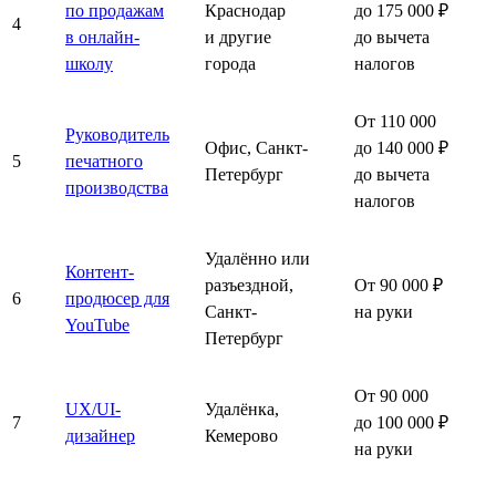
по продажам
Краснодар
до 175 000 ₽
4
в онлайн-
и другие
до вычета
школу
города
налогов
От 110 000
Руководитель
Офис, Санкт-
до 140 000 ₽
5
печатного
Петербург
до вычета
производства
налогов
Удалённо или
Контент-
разъездной,
От 90 000 ₽
6
продюсер для
Санкт-
на руки
YouTube
Петербург
От 90 000
UX/UI-
Удалёнка,
7
до 100 000 ₽
дизайнер
Кемерово
на руки