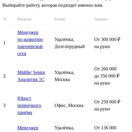
Выбирайте работу, которая подходит именно вам.
№
Вакансия
Регион
Зарплата
Менеджер
по развитию
Удалёнка,
От 300 000 ₽
1
партнёрской
Долгопрудный
на руки
сети
От 260 000
Middle/ Senior
Удалёнка,
2
до 350 000 ₽
Аналитик 1С
Москва
на руки
Юрист
От 250 000 ₽
3
первичного
Офис, Москва
на руки
приёма
Менеджер
Удалёнка,
От 136 000