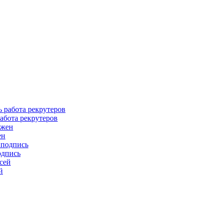
абота рекрутеров
ен
одпись
й