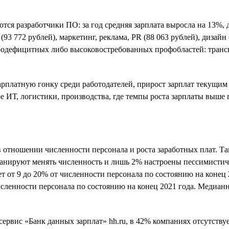
тся разработчики ПО: за год средняя зарплата выросла на 13%,
3 772 рублей), маркетинг, реклама, PR (88 063 рублей), дизайн 
родефицитных либо высоковостребованных профобластей: трансп
рплатную гонку среди работодателей, прирост зарплат текущим
е ИТ, логистики, производства, где темпы роста зарплаты выше
тношении численности персонала и роста заработных плат. Так
ланируют менять численность и лишь 2% настроены пессимистич
т от 9 до 20% от численности персонала по состоянию на конец
исленности персонала по состоянию на конец 2021 года. Медиа
рвис «Банк данных зарплат» hh.ru, в 42% компаниях отсутствуе