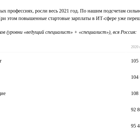
ных профессиях, росли весь 2021 год. По нашим подсчетам сильн
 При этом повышенные стартовые зарплаты в ИТ-сфере уже перешл
в (уровни «ведущий специалист» + «специалист»), вся Россия:
2020 
т
105
104
щие
108
92 
95 