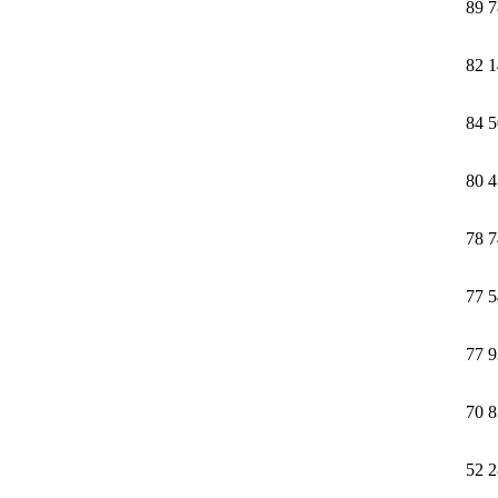
89 
82 
84 
80 
78 
77 
77 
70 
52 