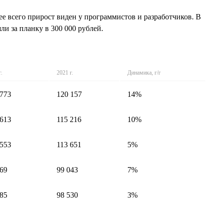
ее всего прирост виден у программистов и разработчиков. В
и за планку в 300 000 рублей.
г.
2021 г.
Динамика, г/г
 773
120 157
14%
 613
115 216
10%
 553
113 651
5%
869
99 043
7%
485
98 530
3%