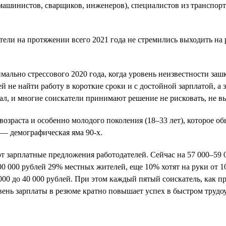
машинистов, сварщиков, инженеров), специалистов из транспортн
тели на протяжении всего 2021 года не стремились выходить на 
мально стрессового 2020 года, когда уровень неизвестности зашк
 не найти работу в короткие сроки и с достойной зарплатой, а з
ал, и многие соискатели принимают решение не рисковать, не вы
озраста и особенно молодого поколения (18–33 лет), которое об
а — демографическая яма 90-х.
ют зарплатные предложения работодателей. Сейчас на 57 000–59
00 000 рублей 29% местных жителей, еще 10% хотят на руки от 10
0 000 до 40 000 рублей. При этом каждый пятый соискатель, как 
вень зарплаты в резюме кратно повышает успех в быстром трудо