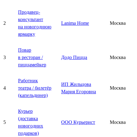
Продавец-
консультант
2
Lanima Home
Москва
на новогоднюю
ярмарку
Повар
3
в ресторан /
Додо Пицца
Москва
пиццамейкер
Работник
ИП Жильцова
4
театра / билетёр
Москва
Мария Егоровна
(капельдинер)
Курьер
(доставка
5
ООО Курьерист
Москва
новогодних
подарков)