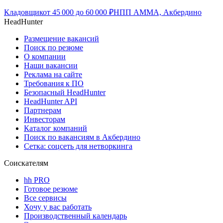
Кладовщик
от
45 000
до
60 000
₽
НПП АММА, Акбердино
HeadHunter
Размещение вакансий
Поиск по резюме
О компании
Наши вакансии
Реклама на сайте
Требования к ПО
Безопасный HeadHunter
HeadHunter API
Партнерам
Инвесторам
Каталог компаний
Поиск по вакансиям в Акбердино
Сетка: соцсеть для нетворкинга
Соискателям
hh PRO
Готовое резюме
Все сервисы
Хочу у вас работать
Производственный календарь