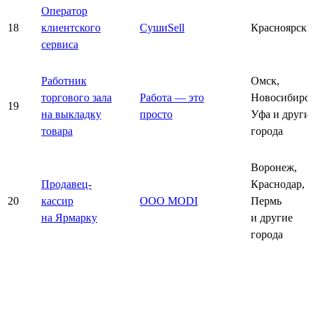
Оператор
18
клиентского
СушиSell
Красноярск
сервиса
Работник
Омск,
торгового зала
Работа — это
Новосибирск
19
на выкладку
просто
Уфа и други
товара
города
Воронеж,
Продавец-
Краснодар,
20
кассир
ООО MODI
Пермь
на Ярмарку
и другие
города