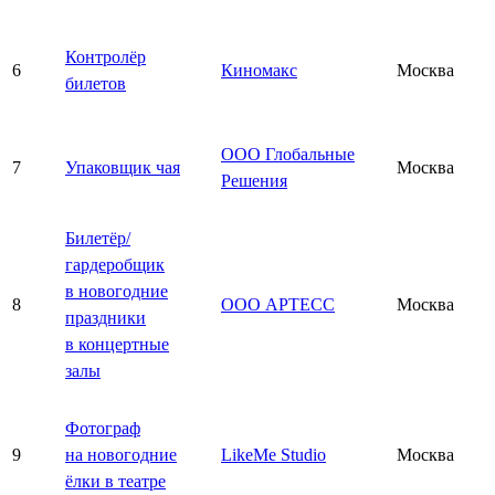
Контролёр
6
Киномакс
Москва
билетов
ООО Глобальные
7
Упаковщик чая
Москва
Решения
Билетёр/
гардеробщик
в новогодние
8
ООО АРТЕСС
Москва
праздники
в концертные
залы
Фотограф
9
на новогодние
LikeMe Studio
Москва
ёлки в театре